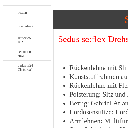
netwin
quarterback
Sedus se:flex Dreh
se:flex ef-
102
se:motion
em-101
Sedus m24
Rückenlehne mit Sli
Chefsessel
Kunststoffrahmen au
Rückenlehne mit Fl
Polsterung: Sitz und
Bezug: Gabriel Atlan
Lordosenstütze: Lor
Armlehnen: Multifun