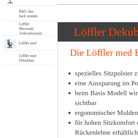
R&G duo
back xenium
Löffler
Löffler Dekub
Bürostuhl
Arthrodesensitz
Löffler med
Die Löffler med Bü
Löffler med
Dekubitus
spezielles Sitzpolster 
eine Aussparung im Pol
beim Basis Modell wird
sichtbar
ergonomischer Muldens
für hohen Sitzkomfort o
Rückenlehne erhältlich