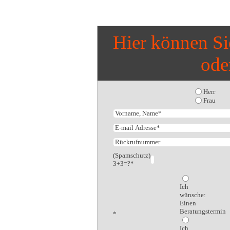
Hier können Si
ode
Herr
Frau
(Spamschutz)
3+3=?*
Ich
wünsche:
Einen
Beratungstermin
*
Ich